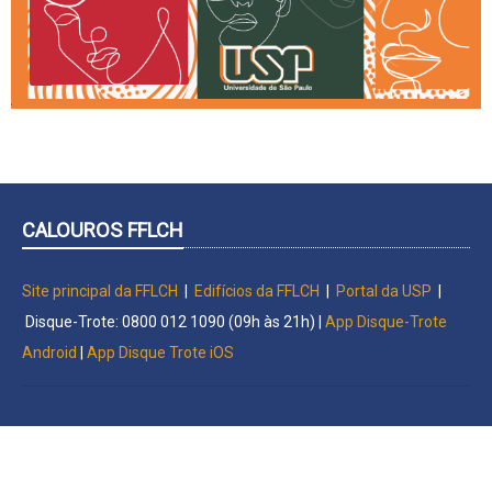
CALOUROS FFLCH
Site principal da FFLCH
|
Edifícios da FFLCH
|
Portal da USP
|
Disque-Trote: 0800 012 1090​​​​​​​ (09h às 21h) |
App Disque-Trote
Android
|
App Disque Trote iOS